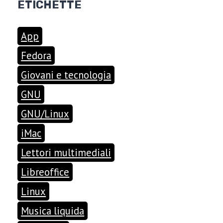
ETICHETTE
App
Fedora
Giovani e tecnologia
GNU
GNU/Linux
iMac
Lettori multimediali
Libreoffice
Linux
Musica liquida