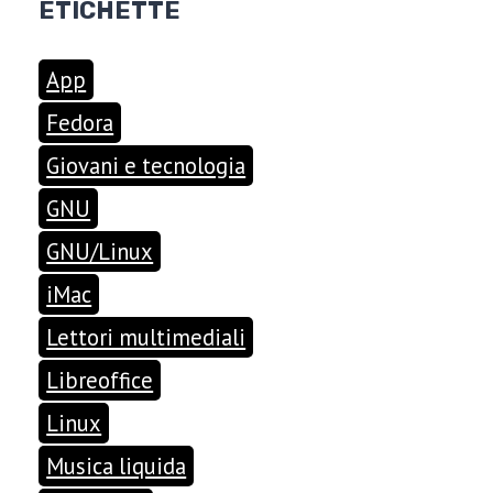
ETICHETTE
App
Fedora
Giovani e tecnologia
GNU
GNU/Linux
iMac
Lettori multimediali
Libreoffice
Linux
Musica liquida